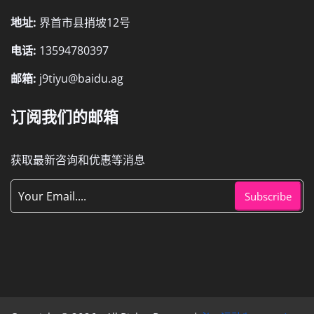
地址:
界首市县捎坡12号
电话:
13594780397
邮箱:
j9tiyu@baidu.ag
订阅我们的邮箱
获取最新咨询和优惠等消息
Subscribe