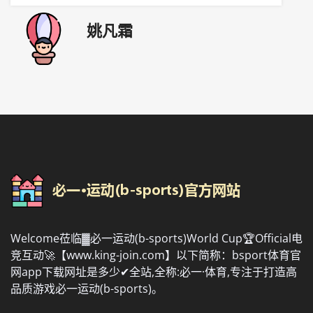
姚凡霜
Welcome莅临▓必一运动(b-sports)World Cup🏆Official电
竞互动🚀【www.king-join.com】以下简称：bsport体育官
网app下载网址是多少✔全站,全称:必一·体育,专注于打造高
品质游戏必一运动(b-sports)。