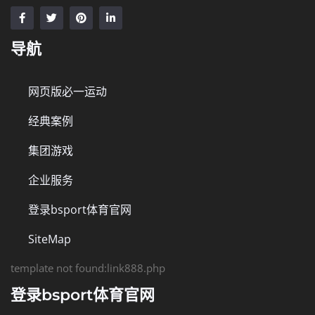
导航
网页版必一运动
经典案例
集团游戏
企业服务
登录bsport体育官网
SiteMap
template not found:link888.php
登录bsport体育官网