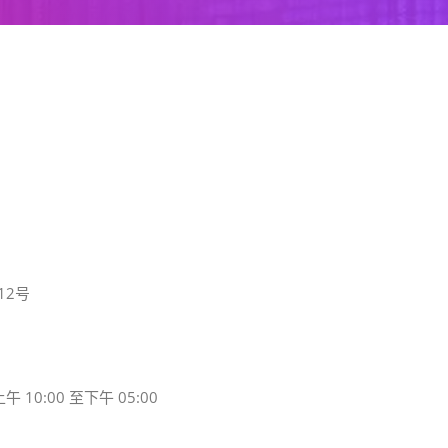
12号
10:00 至下午 05:00